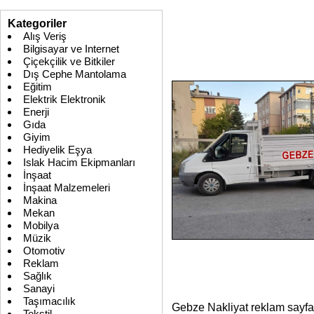
Kategoriler
Alış Veriş
Bilgisayar ve Internet
Çiçekçilik ve Bitkiler
Dış Cephe Mantolama
Eğitim
Elektrik Elektronik
Enerji
Gıda
Giyim
Hediyelik Eşya
Islak Hacim Ekipmanları
İnşaat
İnşaat Malzemeleri
Makina
Mekan
Mobilya
Müzik
Otomotiv
Reklam
Sağlık
Sanayi
Taşımacılık
Gebze Nakliyat reklam sayf