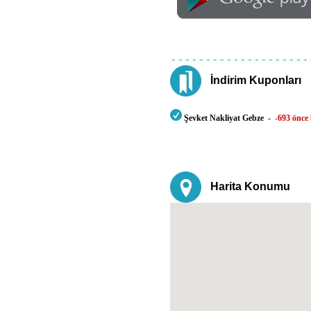
İndirim Kuponları
Şevket Nakliyat Gebze
-
-693 önce 
Harita Konumu