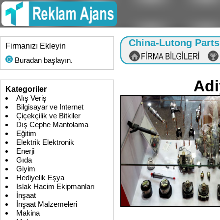
China-Lutong Parts
Firmanızı Ekleyin
Buradan başlayın.
Adi
Kategoriler
Alış Veriş
Bilgisayar ve Internet
Çiçekçilik ve Bitkiler
Dış Cephe Mantolama
Eğitim
Elektrik Elektronik
Enerji
Gıda
Giyim
Hediyelik Eşya
Islak Hacim Ekipmanları
İnşaat
İnşaat Malzemeleri
Makina