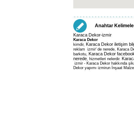
Anahtar Kelimele
Karaca Dekor-izmir
Karaca Dekor
Karaca Dekor iletişim bilg
kimdir,
reklam izmir' de nerede, Karaca De
Karaca Dekor facebook
barkotu,
nerede
Karac
, hizmetleri nelerdir.
izmir - Karaca Dekor hakkında şika
Dekor yapımı izmirun İnşaat Malzem