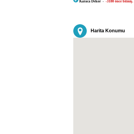
Karaca Dekor
-
-3180 önce bitmiş.
Harita Konumu