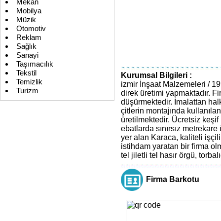
Mekan
Mobilya
Müzik
Otomotiv
Reklam
Sağlık
Sanayi
Taşımacılık
Tekstil
Kurumsal Bilgileri :
Temizlik
izmir İnşaat Malzemeleri / 1
Turizm
direk üretimi yapmaktadır. Fi
düşürmektedir. İmalattan halk
çitlerin montajında kullanıl
üretilmektedir. Ücretsiz keşif 
ebatlarda sınırsız metrekare
yer alan Karaca, kaliteli işç
istihdam yaratan bir firma olma
tel jiletli tel hasır örgü, torbalı
Firma Barkotu